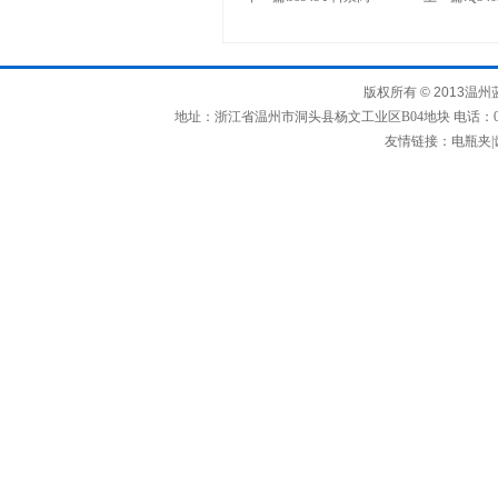
版权所有
© 2013
温州
地址：浙江省温州市洞头县杨文工业区B04地块 电话：0577-63367
友情链接：
电瓶夹
|