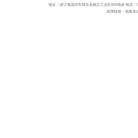
地址：浙江省温州市洞头县杨文工业区B04地块 电话：0577-63367
友情链接：
电瓶夹
|