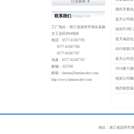
行业新闻
·
我司开展信
联系我们
Contact Us
·
蓝天公司祝
工厂地址：浙江省温州市洞头县杨
·
送别TUBE 
文工业区B04地块
·
蓝天成品仓
电话：0577-63367785
0577-63367786
·
自行组装1
0577-63367787
·
蓝天公司召
传真：0577-63367767
邮编：325700
·
2014第
邮箱：
lantian@lantianvalve.com
·
祝贺公司顺利
http://www.lantianvalve.com
·
热烈祝贺温
地址：浙江省温州市洞头县杨文工