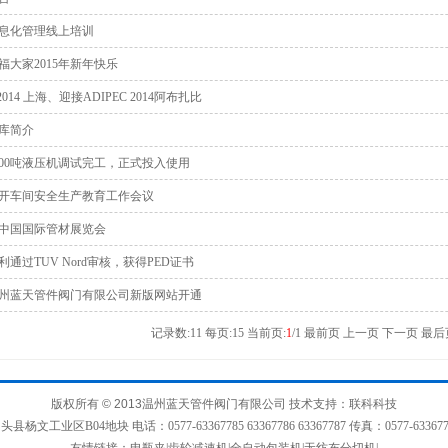
息化管理线上培训
福大家2015年新年快乐
2014 上海、迎接ADIPEC 2014阿布扎比
库简介
200吨液压机调试完工，正式投入使用
开车间安全生产教育工作会议
六届中国国际管材展览会
通过TUV Nord审核，获得PED证书
州蓝天管件阀门有限公司新版网站开通
记录数:11 每页:15 当前页:
1
/1
最前页 上一页
下一页 最后
版权所有
© 2013
温州蓝天管件阀门有限公司 技术支持：联科科技
业区B04地块 电话：0577-63367785 63367786 63367787 传真：0577-63367