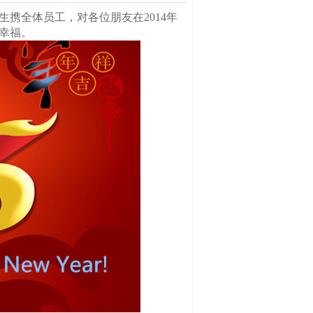
先生携全体员工，对各位朋友在2014年
家幸福。