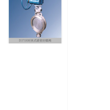
D371H对夹式硬密封蝶阀