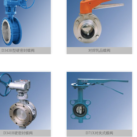
D343H型硬密封蝶阀
对焊乳品蝶阀
D341H硬密封蝶阀
D71X对夹式蝶阀