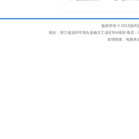
版权所有
© 2013
温州
地址：浙江省温州市洞头县杨文工业区B04地块 电话：0577-63367
友情链接：
电瓶夹
|